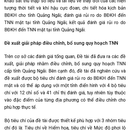
khảo sát thu thập số liệu và tài liệu về thay đổi của các hiện
tượng thời tiết và khí hậu cực đoan; chi tiết hóa kịch bản
BĐKH cho tỉnh Quảng Ngãi; đánh giá rủi ro do BĐKH đến
TNN mặt tại tỉnh Quảng Ngãi; kết quả đánh giá rủi ro do
BĐKH đến TNN mặt tại tỉnh Quảng Ngãi.
Đề xuất giải pháp điều chỉnh, bổ sung quy hoạch TNN
Trên cơ sở các đánh giá tổng quan, Đề tài đã đưa ra các đề
xuất, giải pháp nhằm điều chỉnh, bổ sung quy hoạch TNN
cấp tỉnh Quảng Ngãi. Bên cạnh đó, đề tài đã nghiên cứu và
đề xuất được bộ tiêu chí đánh giá rủi ro do BĐKH đến TNN
mặt và có thể áp dụng với một tỉnh điển hình với 4 bộ tiêu
chí với 12 chỉ số và 41 chỉ thị đánh giá, tuy nhiên tùy thuộc
vào đặc điểm của từng địa phương có thể điều chỉnh cho
phù hợp thực tế.
Bộ tiêu chí của đề tài được thiết kế phù hợp với 3 nhóm tiêu
chí đó là: Tiêu chí về Hiểm họa, tiêu chí về Mức độ phơi lộ