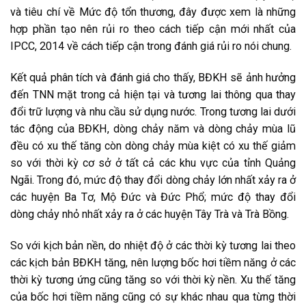
và tiêu chí về Mức độ tổn thương, đây được xem là những
hợp phần tạo nên rủi ro theo cách tiếp cận mới nhất của
IPCC, 2014 về cách tiếp cận trong đánh giá rủi ro nói chung.
Kết quả phân tích và đánh giá cho thấy, BĐKH sẽ ảnh hưởng
đến TNN mặt trong cả hiện tại và tương lai thông qua thay
đổi trữ lượng và nhu cầu sử dụng nước. Trong tương lai dưới
tác động của BĐKH, dòng chảy năm và dòng chảy mùa lũ
đều có xu thế tăng còn dòng chảy mùa kiệt có xu thế giảm
so với thời kỳ cơ sở ở tất cả các khu vực của tỉnh Quảng
Ngãi. Trong đó, mức độ thay đổi dòng chảy lớn nhất xảy ra ở
các huyện Ba Tơ, Mộ Đức và Đức Phổ; mức độ thay đổi
dòng chảy nhỏ nhất xảy ra ở các huyện Tây Trà và Trà Bồng.
So với kịch bản nền, do nhiệt độ ở các thời kỳ tương lai theo
các kịch bản BĐKH tăng, nên lượng bốc hơi tiềm năng ở các
thời kỳ tương ứng cũng tăng so với thời kỳ nền. Xu thế tăng
của bốc hơi tiềm năng cũng có sự khác nhau qua từng thời