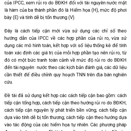
của IPCC, xem rủi ro do BĐKH đối với tài nguyên nước mặt
là hàm của ba thành phần đó là Hiểm họa (H), mức độ phơi
bày (E) và tính dễ bị tổn thương (V).
Đây là cách tiếp cận mới vừa sử dụng các chỉ số theo
hướng dẫn của IPCC về các hợp phần của rủi ro, vừa sử
dụng các mô hình toán, kết hợp với số liệu thống kê để tính
toán xác định các giá trị của mỗi hợp phần tạo nên rủi ro, từ
đó có một bức tranh toàn cảnh về mức độ rủi ro do BĐKH
đến tài nguyên nước theo các kịch bản đánh giá, các dữ liệu
cần thiết để điều chỉnh quy hoạch TNN trên địa bàn nghiên
cứu.
Đề tài đã sử dụng kết hợp các cách tiếp cận bao gồm: cách
tiếp cận tổng hợp, cách tiếp cận theo hướng rủi ro do BĐKH;
cách tiếp cận nguyên lý phát triển bền vững; cách tiếp cận
dựa vào tính dễ bị tổn thương; cách tiếp cận theo hướng dựa
vào tác động của các hiểm họa tự nhiên. Các phương pháp