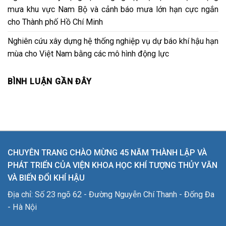
mưa khu vực Nam Bộ và cảnh báo mưa lớn hạn cực ngắn
cho Thành phố Hồ Chí Minh
Nghiên cứu xây dựng hệ thống nghiệp vụ dự báo khí hậu hạn
mùa cho Việt Nam bằng các mô hình động lực
BÌNH LUẬN GẦN ĐÂY
CHUYÊN TRANG CHÀO MỪNG 45 NĂM THÀNH LẬP VÀ
PHÁT TRIỂN CỦA VIỆN KHOA HỌC KHÍ TƯỢNG THỦY VĂN
VÀ BIẾN ĐỔI KHÍ HẬU
Địa chỉ: Số 23 ngõ 62 - Đường Nguyễn Chí Thanh - Đống Đa
- Hà Nội