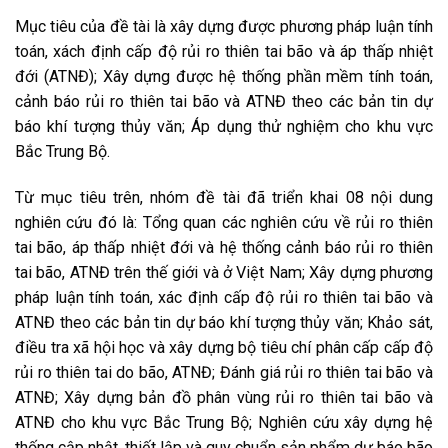
Mục tiêu của đề tài là xây dựng được phương pháp luận tính
toán, xách định cấp độ rủi ro thiên tai bão và áp thấp nhiệt
đới (ATNĐ); Xây dựng được hệ thống phần mềm tính toán,
cảnh báo rủi ro thiên tai bão và ATNĐ theo các bản tin dự
báo khí tượng thủy văn; Áp dụng thử nghiệm cho khu vực
Bắc Trung Bộ.
Từ mục tiêu trên, nhóm đề tài đã triển khai 08 nội dung
nghiên cứu đó là: Tổng quan các nghiên cứu về rủi ro thiên
tai bão, áp thấp nhiệt đới và hệ thống cảnh báo rủi ro thiên
tai bão, ATNĐ trên thế giới và ở Việt Nam; Xây dựng phương
pháp luận tính toán, xác định cấp độ rủi ro thiên tai bão và
ATNĐ theo các bản tin dự báo khí tượng thủy văn; Khảo sát,
điều tra xã hội học và xây dựng bộ tiêu chí phân cấp cấp độ
rủi ro thiên tai do bão, ATNĐ; Đánh giá rủi ro thiên tai bão và
ATNĐ; Xây dựng bản đồ phân vùng rủi ro thiên tai bão và
ATNĐ cho khu vực Bắc Trung Bộ; Nghiên cứu xây dựng hệ
thống cập nhật, thiết lập và quy chuẩn sản phẩm dự báo bão