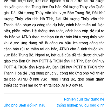
Về mặt thực tiễn, kết quả nghiên cứu của đề tài đã được
chuyển giao cho Trung tâm Dự báo Khí tượng Thủy văn Quốc
gia, Đài Khí tượng Thủy văn khu vực Bắc Trung Bộ, Đài Khí
tượng Thủy văn tỉnh Hà Tĩnh, Đài Khí tượng Thủy văn tỉnh
Thanh Hóa phục vụ công tác dự báo, cảnh báo thiên tai. Đặc
biệt, phần mềm Hệ thống tính toán, cảnh báo cấp độ rủi ro
do bão và ATNĐ theo các bản tin dự báo khí tượng thủy văn
khi được ứng dụng sẽ là công cụ hữu ích trong công tác
cảnh báo rủi ro thiên tai do bão, ATNĐ cho 3 tỉnh thuộc khu
vực Bắc Trung Bộ. Ngoài ra, kết quả của đề tài được chuyển
giao cho Ban Chỉ huy PCTT & TKCN tỉnh Hà Tĩnh, Ban Chỉ huy
PCTT & TKCN tỉnh Nghệ An, Ban Chỉ huy PCTT & TKCN tỉnh
Thanh Hóa để ứng dung phục vụ công tác ứng phó với thiên
tai bão, ATNĐ ở khu vực Trung Trung Bộ, góp phần giảm
thiểu các thiệt hại do thiên tai bão, ATNĐ gây ra.
Nghiên cứu xây dựng hệ
Ứng phó Biến đổi khí hậu –
thống nghiệp vụ dự báo định