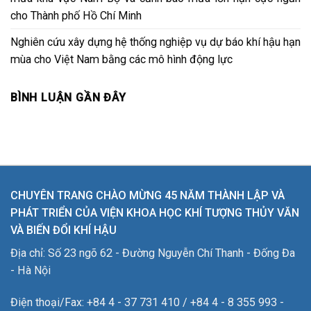
cho Thành phố Hồ Chí Minh
Nghiên cứu xây dựng hệ thống nghiệp vụ dự báo khí hậu hạn
mùa cho Việt Nam bằng các mô hình động lực
BÌNH LUẬN GẦN ĐÂY
CHUYÊN TRANG CHÀO MỪNG 45 NĂM THÀNH LẬP VÀ
PHÁT TRIỂN CỦA VIỆN KHOA HỌC KHÍ TƯỢNG THỦY VĂN
VÀ BIẾN ĐỔI KHÍ HẬU
Địa chỉ: Số 23 ngõ 62 - Đường Nguyễn Chí Thanh - Đống Đa
- Hà Nội
Điện thoại/Fax: +84 4 - 37 731 410 / +84 4 - 8 355 993 -