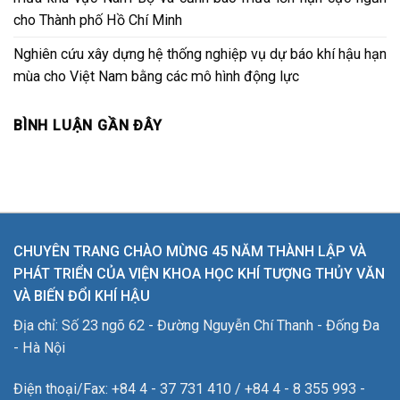
cho Thành phố Hồ Chí Minh
Nghiên cứu xây dựng hệ thống nghiệp vụ dự báo khí hậu hạn
mùa cho Việt Nam bằng các mô hình động lực
BÌNH LUẬN GẦN ĐÂY
CHUYÊN TRANG CHÀO MỪNG 45 NĂM THÀNH LẬP VÀ
PHÁT TRIỂN CỦA VIỆN KHOA HỌC KHÍ TƯỢNG THỦY VĂN
VÀ BIẾN ĐỔI KHÍ HẬU
Địa chỉ: Số 23 ngõ 62 - Đường Nguyễn Chí Thanh - Đống Đa
- Hà Nội
Điện thoại/Fax: +84 4 - 37 731 410 / +84 4 - 8 355 993 -