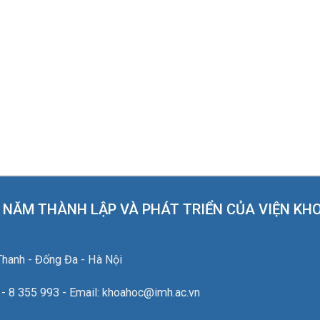
NĂM THÀNH LẬP VÀ PHÁT TRIỂN CỦA VIỆN KH
Thanh - Đống Đa - Hà Nội
4 - 8 355 993 - Email: khoahoc@imh.ac.vn