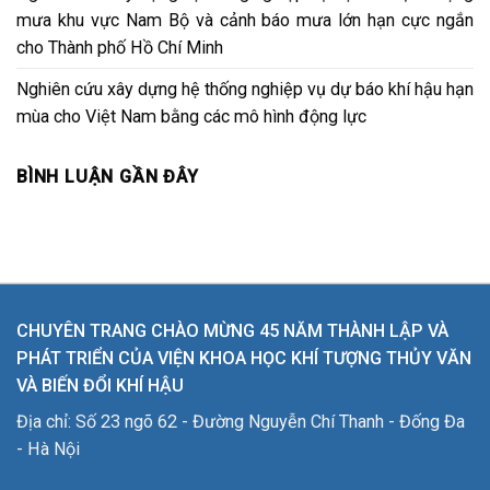
mưa khu vực Nam Bộ và cảnh báo mưa lớn hạn cực ngắn
cho Thành phố Hồ Chí Minh
Nghiên cứu xây dựng hệ thống nghiệp vụ dự báo khí hậu hạn
mùa cho Việt Nam bằng các mô hình động lực
BÌNH LUẬN GẦN ĐÂY
CHUYÊN TRANG CHÀO MỪNG 45 NĂM THÀNH LẬP VÀ
PHÁT TRIỂN CỦA VIỆN KHOA HỌC KHÍ TƯỢNG THỦY VĂN
VÀ BIẾN ĐỔI KHÍ HẬU
Địa chỉ: Số 23 ngõ 62 - Đường Nguyễn Chí Thanh - Đống Đa
- Hà Nội