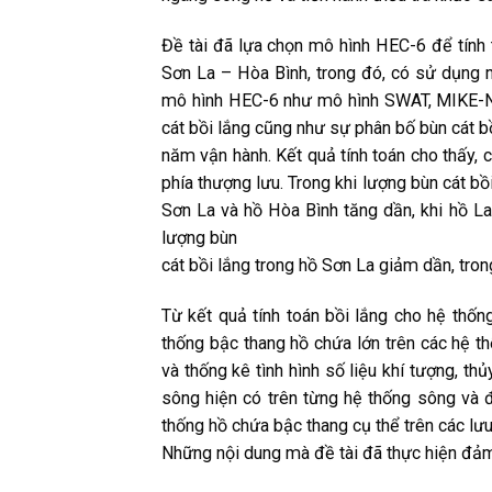
Đề tài đã lựa chọn mô hình HEC-6 để tính 
Sơn La – Hòa Bình, trong đó, có sử dụng 
mô hình HEC-6 như mô hình SWAT, MIKE-NA
cát bồi lắng cũng như sự phân bố bùn cát b
năm vận hành. Kết quả tính toán cho thấy, 
phía thượng lưu. Trong khi lượng bùn cát bồ
Sơn La và hồ Hòa Bình tăng dần, khi hồ Lai
lượng bùn
cát bồi lắng trong hồ Sơn La giảm dần, tron
Từ kết quả tính toán bồi lắng cho hệ thốn
thống bậc thang hồ chứa lớn trên các hệ t
và thống kê tình hình số liệu khí tượng, th
sông hiện có trên từng hệ thống sông và 
thống hồ chứa bậc thang cụ thể trên các lư
Những nội dung mà đề tài đã thực hiện đảm