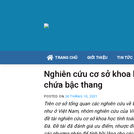
Skip
to
content
TRANG CHỦ
GIỚI THIỆU
TIN TỨC
Nghiên cứu cơ sở khoa h
chứa bậc thang
POSTED ON
24 THÁNG 10, 2021
Trên cơ sở tổng quan các nghiên cứu về b
như ở Việt Nam, nhóm nghiên cứu của Việ
đề tài nghiên cứu cơ sở khoa học tính to
Đà. Đề tài đã đánh giá ưu điểm, nhược 
các phương pháp để tính bồi lắng cho các