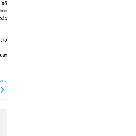
u số
khăn
 bậc
t lơ
quan
 vực