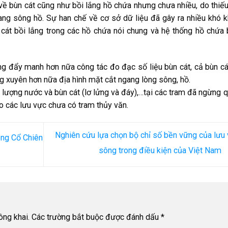
ề bùn cát cũng như bồi lắng hồ chứa nhưng chưa nhiều, do thiế
gang sông hồ. Sự han chế về cơ sở dữ liệu đã gây ra nhiều khó 
n cát bồi lắng trong các hồ chứa nói chung và hệ thống hồ chứa
ờng đẩy manh hơn nữa công tác đo đạc số liệu bùn cát, cả bùn cá
g xuyên hơn nữa địa hình mặt cắt ngang lòng sông, hồ.
u lượng nước và bùn cát (lơ lửng và đáy),…tại các tram đã ngừng 
o các lưu vực chưa có tram thủy văn.
Nghiên cứu lựa chọn bộ chỉ số bền vững của lưu
ông Cổ Chiên
sông trong điều kiện của Việt Nam
ông khai.
Các trường bắt buộc được đánh dấu
*