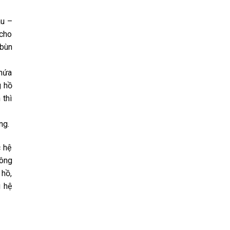
âu –
 cho
 bùn
chứa
g hồ
 thì
ng.
c hệ
sông
 hồ,
g hệ