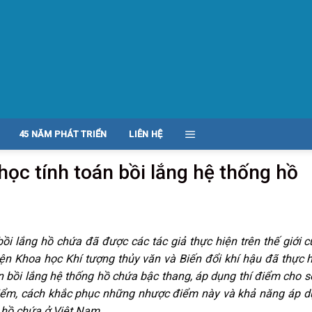
45 NĂM PHÁT TRIỂN
LIÊN HỆ
ọc tính toán bồi lắng hệ thống hồ
ồi lắng hồ chứa đã được các tác giả thực hiện trên thế giới 
n Khoa học Khí tượng thủy văn và Biến đổi khí hậu đã thực 
án bồi lắng hệ thống hồ chứa bậc thang, áp dụng thí điểm cho 
điểm, cách khắc phục những nhược điểm này và khả năng áp 
 hồ chứa ở Việt Nam.