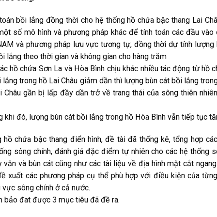
toán bồi lắng đồng thời cho hệ thống hồ chứa bậc thang Lai Ch
một số mô hình và phương pháp khác để tính toán các đầu vào
M và phương pháp lưu vực tương tự, đồng thời dự tính lượng
ồi lắng theo thời gian và không gian cho hàng trăm
các hồ chứa Sơn La và Hòa Bình chịu khác nhiều tác động từ hồ 
i lắng trong hồ Lai Châu giảm dần thì lượng bùn cát bồi lắng tron
 Châu gần bị lấp đầy dần trở về trang thái của sông thiên nhiên
g khi đó, lượng bùn cát bồi lắng trong hồ Hòa Bình vẫn tiếp tục tă
g hồ chứa bậc thang điển hình, đề tài đã thống kê, tổng hợp cá
hống sông chính, đánh giá đặc điểm tự nhiên cho các hệ thống 
ủy văn và bùn cát cũng như các tài liệu về địa hình mặt cắt ngang
đề xuất các phương pháp cụ thể phù hợp với điều kiện của từn
u vực sông chính ở cả nước.
 bảo đat được 3 mục tiêu đã đề ra.