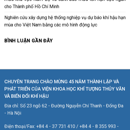
cho Thành phố Hồ Chí Minh
Nghiên cứu xây dựng hệ thống nghiệp vụ dự báo khí hậu hạn
mùa cho Việt Nam bằng các mô hình động lực
BÌNH LUẬN GẦN ĐÂY
CHUYÊN TRANG CHÀO MỪNG 45 NĂM THÀNH LẬP VÀ
PHÁT TRIỂN CỦA VIỆN KHOA HỌC KHÍ TƯỢNG THỦY VĂN
VÀ BIẾN ĐỔI KHÍ HẬU
Địa chỉ: Số 23 ngõ 62 - Đường Nguyễn Chí Thanh - Đống Đa
- Hà Nội
Điện thoại/Fax: +84 4 - 37 731 410 / +84 4 - 8 355 993 -