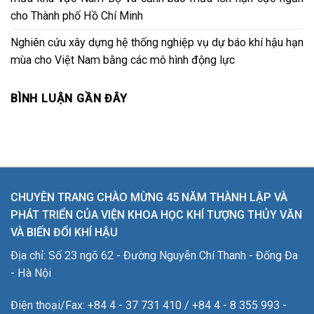
cho Thành phố Hồ Chí Minh
Nghiên cứu xây dựng hệ thống nghiệp vụ dự báo khí hậu hạn
mùa cho Việt Nam bằng các mô hình động lực
BÌNH LUẬN GẦN ĐÂY
CHUYÊN TRANG CHÀO MỪNG 45 NĂM THÀNH LẬP VÀ
PHÁT TRIỂN CỦA VIỆN KHOA HỌC KHÍ TƯỢNG THỦY VĂN
VÀ BIẾN ĐỔI KHÍ HẬU
Địa chỉ: Số 23 ngõ 62 - Đường Nguyễn Chí Thanh - Đống Đa
- Hà Nội
Điện thoại/Fax: +84 4 - 37 731 410 / +84 4 - 8 355 993 -